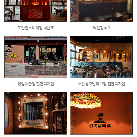
도안힐스테이점 벽난로
벽면장식 1
영암대불점 전면디자인
부산용호빌리브점 전면디자인