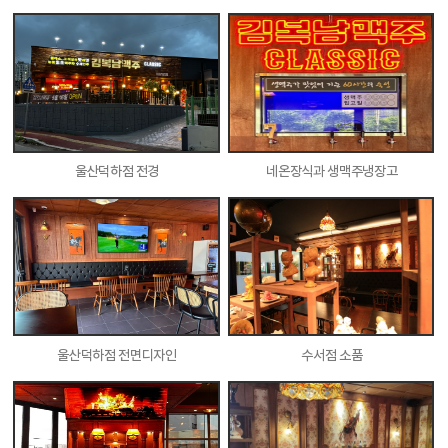
울산덕하점 전경
네온장식과 생맥주냉장고
울산덕하점 전면디자인
수서점 소품