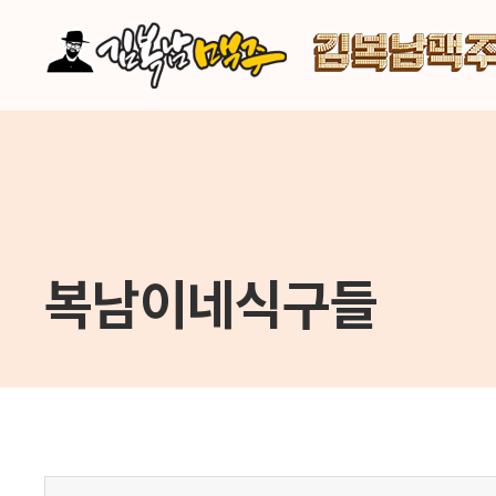
주메뉴 바로가기
컨텐츠 바로가기
복남이네식구들