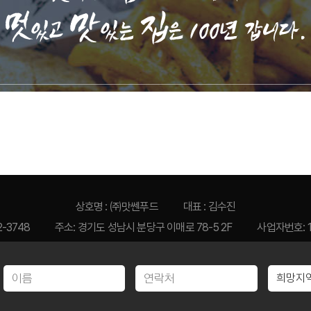
상호명 : ㈜맛쎈푸드
대표 : 김수진
2-3748
주소: 경기도 성남시 분당구 이매로 78-5 2F
사업자번호: 1
OPYRIGHTⓒ2023 김복남맥주. all right reserved. created by
sinbiweb