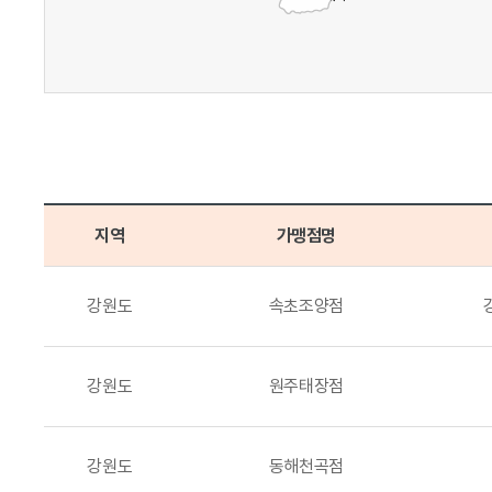
지역
가맹점명
강원도
속초조양점
강원도
원주태장점
강원도
동해천곡점