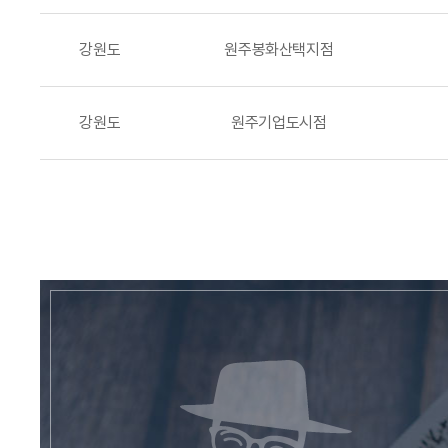
강원도
원주봉화산택지점
강원도
원주기업도시점