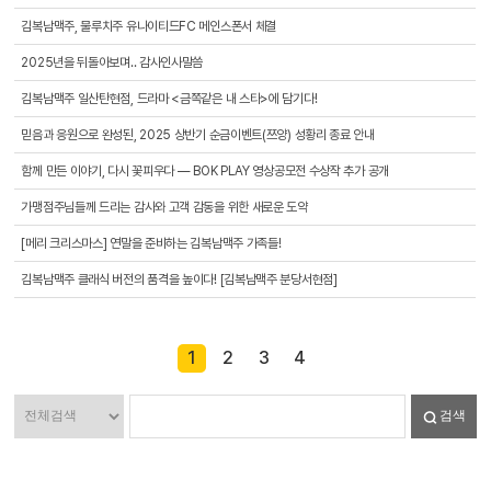
김복남맥주, 물루치주 유나이티드FC 메인스폰서 체결
2025년을 뒤돌아보며.. 감사인사말씀
김복남맥주 일산탄현점, 드라마 <금쪽같은 내 스타>에 담기다!
믿음과 응원으로 완성된, 2025 상반기 순금이벤트(쯔양) 성황리 종료 안내
함께 만든 이야기, 다시 꽃피우다 — BOK PLAY 영상공모전 수상작 추가 공개
가맹점주님들께 드리는 감사와 고객 감동을 위한 새로운 도약
[메리 크리스마스] 연말을 준비하는 김복남맥주 가족들!
김복남맥주 클래식 버전의 품격을 높이다! [김복남맥주 분당서현점]
1
2
3
4
검색