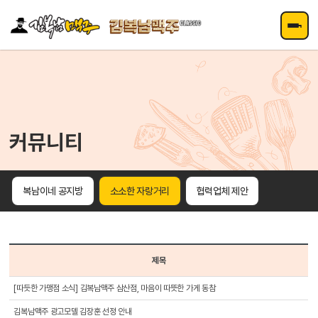
주메뉴 바로가기
컨텐츠 바로가기
커뮤니티
복남이네 공지방
소소한 자랑거리
협력업체 제안
제목
[따듯한 가맹점 소식] 김복남맥주 삼산점, 마음이 따뜻한 가게 동참
김복남맥주 광고모델 김장훈 선정 안내