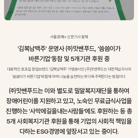
서울경제tv 신문기사 발췌
'김복남맥주' 운영사 ㈜맛쎈푸드, ‘씀씀이가
바른기업’
동참 및 5개기관 후원 중
대표적인 호프집 창업브랜드 ‘김복남맥주’ 가맹본사인 (주)맛쎈푸드는
대한적십자사의
‘씀씀이가 바른기업’에 함께 하며
나눔을 실천하는게 더욱 주력한다는 방침이다.
㈜맛쎈푸드는 이와 별도로 밀알복지재단을 통하여
장애어린이를 지원하고 있고,
노숙인 무료급식사업을
진행하는 '사막에길을내는사람들'에도
후원하는 등 총
5개 사회복지기관 후원을 통해
기업의 사회적 책임을
다하는 ESG경영에 앞장서고 있는 중이다.