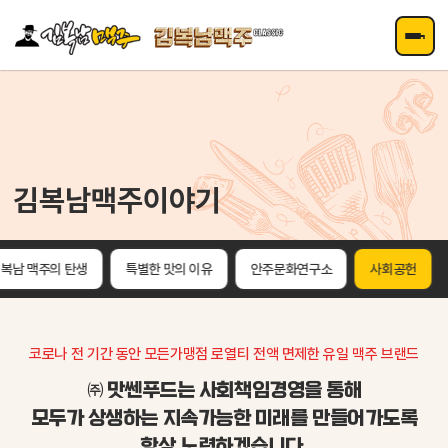
주메뉴 바로가기
컨텐츠 바로가기
김복남맥주이야기
복남 맥주의 탄생
특별한 맛의 이유
안주문화연구소
사회공헌
코로나 전 기간 동안 모든가맹점 로열티 전액 면제한 유일 맥주 브랜드
㈜ 맛쎈푸드는 사회책임경영을 통해
모두가 상생하는 지속가능한 미래를 만들어가도록
항상 노력하겠습니다.