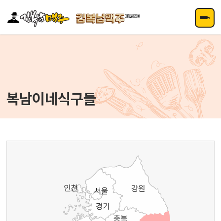
주메뉴 바로가기
컨텐츠 바로가기
복남이네식구들