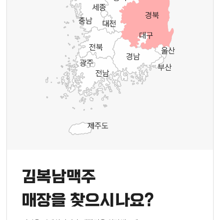
김복남맥주
매장을 찾으시나요?