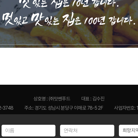
상호명 : ㈜맛쎈푸드
대표 : 김수진
2-3748
주소: 경기도 성남시 분당구 이매로 78-5 2F
사업자번호: 1
OPYRIGHTⓒ2023 김복남맥주. all right reserved. created by
sinbiweb