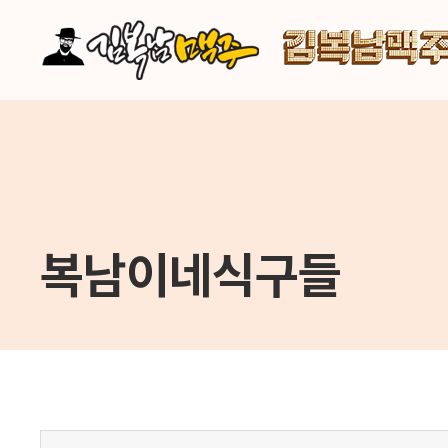
주메뉴 바로가기
컨텐츠 바로가기
복남이네식구들