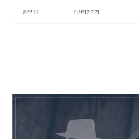
충청남도
아산탕정역점