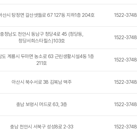
아산시 탕정면 갈산샛들로 67 127동 지하1층 204호
1522-3748
충청남도 천안시 동남구 청당4로 45 (청당동,
1522-3748
청당서희스타힐스)103호
도 계룡시 두마면 농소로 63 근린생활시설4동 1층
1522-3748
211호
아산시 북수서로 38 김복남 맥주
1522-3748
충남 보령시 머드로 63, 3층
1522-3748
충남 천안시 서북구 성성8로 2-33
1522-3748