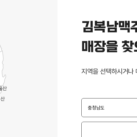
김복남맥
매장을 찾
지역을 선택하시거나 