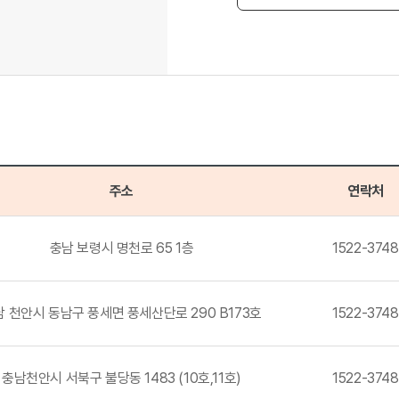
주소
연락처
충남 보령시 명천로 65 1층
1522-3748
 천안시 동남구 풍세면 풍세산단로 290 B173호
1522-3748
충남천안시 서북구 불당동 1483 (10호,11호)
1522-3748