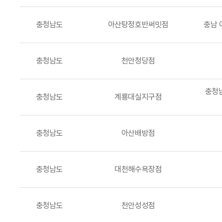
충청남도
아산탕정호반써밋점
충남 
충청남도
천안청당점
충청남
충청남도
계룡대실지구점
충청남도
아산배방점
충청남도
대천해수욕장점
충청남도
천안성성점