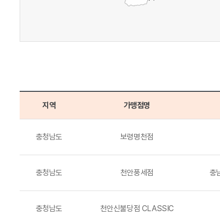
지역
가맹점명
충청남도
보령명천점
충청남도
천안풍세점
충남
충청남도
천안신불당점 CLASSIC