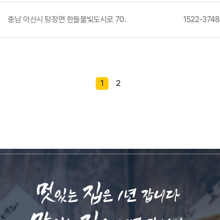
충남 아산시 탕정면 한들물빛도시로 70.
1522-3748
1
2