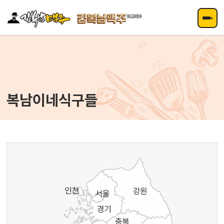
주메뉴 바로가기
컨텐츠 바로가기
복남이네식구들