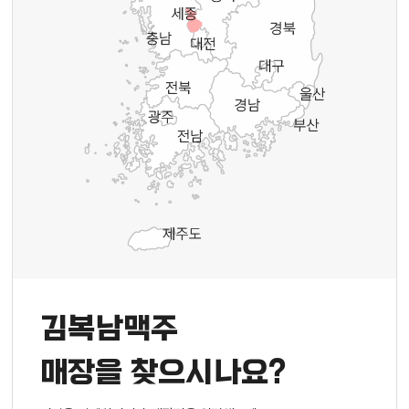
김복남맥주
매장을 찾으시나요?