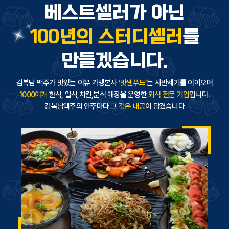
베스트셀러가 아닌
100년의 스터디셀러
를
만들겠습니다.
김복남 맥주가 맛있는 이유
가맹본사
‘맛쎈푸드’
는 사반세기를 이어오며
1000여개
한식, 일식,치킨,분식 매장을 운영한
외식 전문 기업
입니다.
김복남맥주의 안주마다 그
깊은 내공
이 담겼습니다