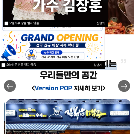
오늘하루 창을 열지 않음
창닫기
자
유
와
낭
만
, 에너지 넘치는
오늘하루 창을 열지 않음
창닫기
우리들만의 공간
<
Version POP
자세히 보기>