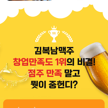
김복남맥주
창업만족도 1위
의 비결!
점주 만족
말고
뭣이 중헌디?