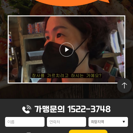
가맹문의
1522-3748
상호명 : ㈜맛쎈푸드
대표 : 김수진
대표전화 : 1522-3748
주소: 경기도 성남시 분당구 이매로 78-5 2F
사업자번호: 102-87-01024