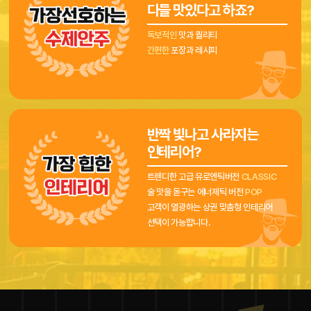
다들 맛있다고 하죠?
독보적인
맛과 퀄리티
간편한
포장과 레시피
반짝 빛나고 사라지는
인테리어?
트렌디한 고급 유로엔틱버전
CLASSIC
술 맛을 돋구는 에너제틱 버전
POP
고객이 열광하는 상권 맞춤형 인테리어
선택이 가능합니다.