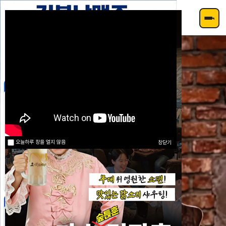
주메뉴 바로가기
컨텐츠 바로가기
오늘하루 창을 열지 않음
창닫기