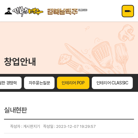
주메뉴 바로가기
컨텐츠 바로가기
창업안내
월한 경쟁력
자주묻는질문
인테리어 POP
인테리어 CLASSIC
실내현판
작성자 : 게시판지기
작성일 : 2023-12-07 19:29:57