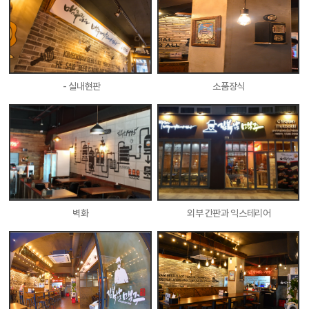
- 실내현판
소품장식
벽화
외부 간판과 익스테리어